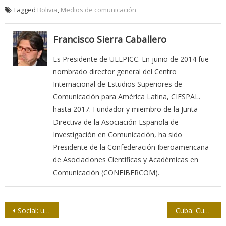
Tagged
Bolivia
,
Medios de comunicación
Francisco Sierra Caballero
Es Presidente de ULEPICC. En junio de 2014 fue
nombrado director general del Centro
Internacional de Estudios Superiores de
Comunicación para América Latina, CIESPAL.
hasta 2017. Fundador y miembro de la Junta
Directiva de la Asociación Española de
Investigación en Comunicación, ha sido
Presidente de la Confederación Iberoamericana
de Asociaciones Científicas y Académicas en
Comunicación (CONFIBERCOM).
Navegación
Social: una revista de vanguardia
Cuba: Cuando la contrarrevolución “gana” en las redes