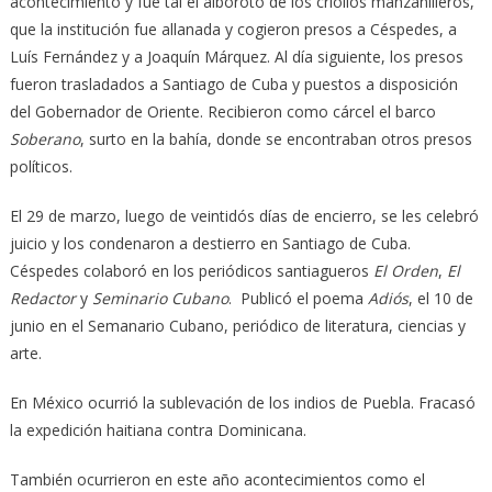
aconteci­miento y fue tal el alboroto de los criollos manzanilleros,
que la institución fue allanada y cogieron presos a Céspedes, a
Luís Fernández y a Joaquín Márquez. Al día siguiente, los presos
fueron trasladados a Santiago de Cuba y puestos a dis­posición
del Gobernador de Oriente. Recibieron como cárcel el barco
Soberano
, surto en la bahía, donde se encontraban otros presos
políticos.
El 29 de marzo, luego de veintidós días de encierro, se les celebró
juicio y los condenaron a destierro en Santiago de Cuba.
Céspedes colaboró en los periódicos santiagueros
El Orden
,
El
Redactor
y
Seminario Cubano
. Publicó el poema
Adiós
, el 10 de
junio en el Semanario Cubano, periódico de literatura, ciencias y
arte.
En México ocurrió la sublevación de los indios de Puebla. Fracasó
la expedición haitiana contra Dominicana.
También ocurrieron en este año acontecimientos como el