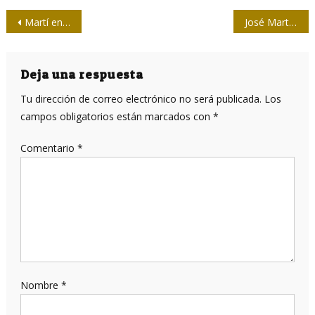
Navegación
Martí en Fidel
José Martí entre cubanos
de
entradas
Deja una respuesta
Tu dirección de correo electrónico no será publicada.
Los
campos obligatorios están marcados con
*
Comentario
*
Nombre
*