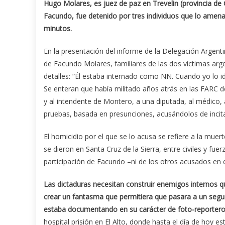
Hugo Molares, es juez de paz en Trevelin (provincia de
Facundo, fue detenido por tres individuos que lo amenaz
minutos.
En la presentación del informe de la Delegación Argent
de Facundo Molares, familiares de las dos víctimas arg
detalles: “Él estaba internado como NN. Cuando yo lo id
Se enteran que había militado años atrás en las FARC d
y al intendente de Montero, a una diputada, al médico,
pruebas, basada en presunciones, acusándolos de incitació
El homicidio por el que se lo acusa se refiere a la mu
se dieron en Santa Cruz de la Sierra, entre civiles y f
participación de Facundo –ni de los otros acusados en 
Las dictaduras necesitan construir enemigos internos que
crear un fantasma que permitiera que pasara a un segu
estaba documentando en su carácter de foto-reporter
hospital prisión en El Alto, donde hasta el día de hoy e