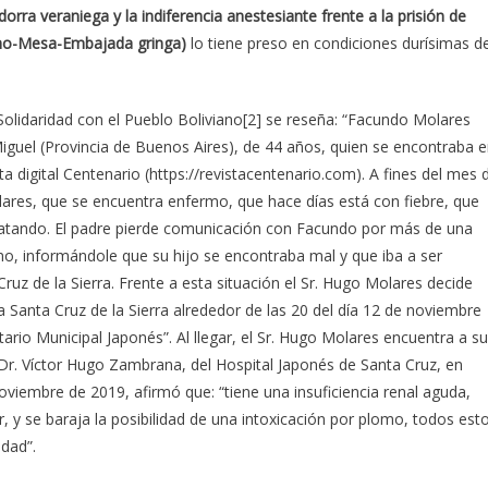
rra veraniega y la indiferencia anestesiante frente a la prisión de
cho-Mesa-Embajada gringa)
lo tiene preso en condiciones durísimas d
Solidaridad con el Pueblo Boliviano[2] se reseña: “Facundo Molares
iguel (Provincia de Buenos Aires), de 44 años, quien se encontraba 
ta digital Centenario (https://revistacentenario.com). A fines del mes 
ares, que se encuentra enfermo, que hace días está con fiebre, que
tratando. El padre pierde comunicación con Facundo por más de una
o, informándole que su hijo se encontraba mal y que iba a ser
Cruz de la Sierra. Frente a esta situación el Sr. Hugo Molares decide
 a Santa Cruz de la Sierra alrededor de las 20 del día 12 de noviembre
tario Municipal Japonés”. Al llegar, el Sr. Hugo Molares encuentra a su
 Dr. Víctor Hugo Zambrana, del Hospital Japonés de Santa Cruz, en
 noviembre de 2019, afirmó que: “tiene una insuficiencia renal aguda,
 y se baraja la posibilidad de una intoxicación por plomo, todos est
dad”.