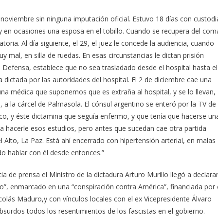
 noviembre sin ninguna imputación oficial. Estuvo 18 días con custodi
a y en ocasiones una esposa en el tobillo. Cuando se recupera del com
lpatoria. Al día siguiente, el 29, el juez le concede la audiencia, cuando
mal, en silla de ruedas. En esas circunstancias le dictan prisión
a Defensa, establece que no sea trasladado desde el hospital hasta el
 dictada por las autoridades del hospital. El 2 de diciembre cae una
r una médica que suponemos que es extraña al hospital, y se lo llevan,
a la cárcel de Palmasola. El cónsul argentino se enteró por la TV de
co, y éste dictamina que seguía enfermo, y que tenía que hacerse un
ra hacerle esos estudios, pero antes que sucedan cae otra partida
l Alto, La Paz. Está ahí encerrado con hipertensión arterial, en malas
do hablar con él desde entonces.”
cia de prensa el Ministro de la dictadura Arturo Murillo llegó a declara
o”, enmarcado en una “conspiración contra América”, financiada por 
colás Maduro,y con vínculos locales con el ex Vicepresidente Álvaro
bsurdos todos los resentimientos de los fascistas en el gobierno.