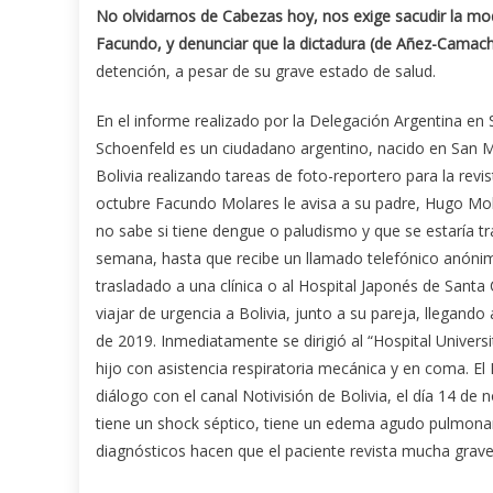
No olvidarnos de Cabezas hoy, nos exige sacudir la modo
Facundo, y denunciar que la dictadura (de Añez-Cama
detención, a pesar de su grave estado de salud.
En el informe realizado por la Delegación Argentina en 
Schoenfeld es un ciudadano argentino, nacido en San M
Bolivia realizando tareas de foto-reportero para la revis
octubre Facundo Molares le avisa a su padre, Hugo Mol
no sabe si tiene dengue o paludismo y que se estaría 
semana, hasta que recibe un llamado telefónico anónim
trasladado a una clínica o al Hospital Japonés de Santa 
viajar de urgencia a Bolivia, junto a su pareja, llegando
de 2019. Inmediatamente se dirigió al “Hospital Universi
hijo con asistencia respiratoria mecánica y en coma. El
diálogo con el canal Notivisión de Bolivia, el día 14 de
tiene un shock séptico, tiene un edema agudo pulmonar,
diagnósticos hacen que el paciente revista mucha grave