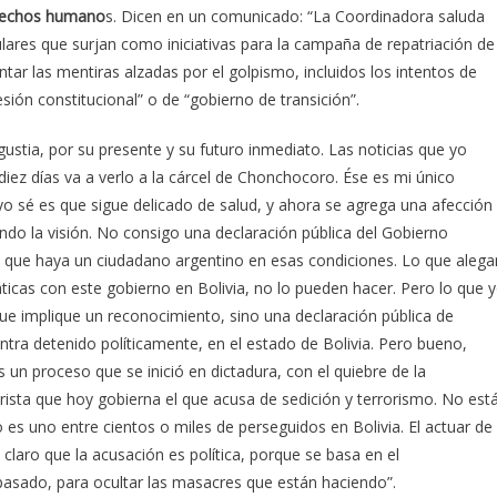
derechos humano
s. Dicen en un comunicado: “La Coordinadora saluda
ulares que surjan como iniciativas para la campaña de repatriación de
ar las mentiras alzadas por el golpismo, incluidos los intentos de
esión constitucional” o de “gobierno de transición”.
gustia, por su presente y su futuro inmediato. Las noticias que yo
iez días va a verlo a la cárcel de Chonchocoro. Ése es mi único
 yo sé es que sigue delicado de salud, y ahora se agrega una afección
ndo la visión. No consigo una declaración pública del Gobierno
e que haya un ciudadano argentino en esas condiciones. Lo que alega
icas con este gobierno en Bolivia, no lo pueden hacer. Pero lo que 
que implique un reconocimiento, sino una declaración pública de
ra detenido políticamente, en el estado de Bolivia. Pero bueno,
un proceso que se inició en dictadura, con el quiebre de la
rista que hoy gobierna el que acusa de sedición y terrorismo. No est
 es uno entre cientos o miles de perseguidos en Bolivia. El actuar de
 claro que la acusación es política, porque se basa en el
pasado, para ocultar las masacres que están haciendo”.