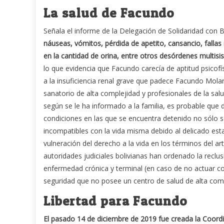
La salud de Facundo
Señala el informe de la Delegación de Solidaridad con Bo
náuseas, vómitos, pérdida de apetito, cansancio, fallas
en la cantidad de orina, entre otros desórdenes multisi
lo que evidencia que Facundo carecía de aptitud psicofís
a la insuficiencia renal grave que padece Facundo Molare
sanatorio de alta complejidad y profesionales de la sa
según se le ha informado a la familia, es probable que d
condiciones en las que se encuentra detenido no sólo s
incompatibles con la vida misma debido al delicado est
vulneración del derecho a la vida en los términos del ar
autoridades judiciales bolivianas han ordenado la recl
enfermedad crónica y terminal (en caso de no actuar co
seguridad que no posee un centro de salud de alta com
Libertad para Facundo
El pasado 14 de diciembre de 2019 fue creada la Coord