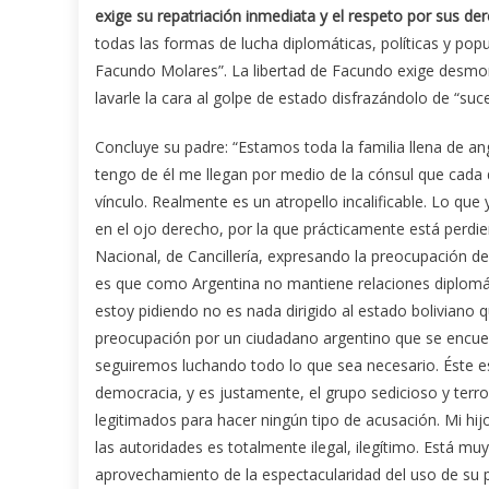
exige su repatriación inmediata y el respeto por sus 
todas las formas de lucha diplomáticas, políticas y pop
Facundo Molares”. La libertad de Facundo exige desmont
lavarle la cara al golpe de estado disfrazándolo de “suc
Concluye su padre: “Estamos toda la familia llena de an
tengo de él me llegan por medio de la cónsul que cada d
vínculo. Realmente es un atropello incalificable. Lo que
en el ojo derecho, por la que prácticamente está perdie
Nacional, de Cancillería, expresando la preocupación d
es que como Argentina no mantiene relaciones diplomát
estoy pidiendo no es nada dirigido al estado boliviano 
preocupación por un ciudadano argentino que se encuent
seguiremos luchando todo lo que sea necesario. Éste es 
democracia, y es justamente, el grupo sedicioso y terro
legitimados para hacer ningún tipo de acusación. Mi hijo
las autoridades es totalmente ilegal, ilegítimo. Está muy
aprovechamiento de la espectacularidad del uso de su 