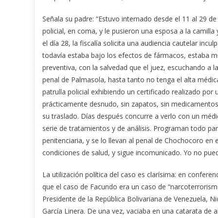
Señala su padre: “Estuvo internado desde el 11 al 29 de
policial, en coma, y le pusieron una esposa a la camill
el día 28, la fiscalía solicita una audiencia cautelar incu
todavía estaba bajo los efectos de fármacos, estaba muy 
preventiva, con la salvedad que el juez, escuchando a l
penal de Palmasola, hasta tanto no tenga el alta médica
patrulla policial exhibiendo un certificado realizado po
prácticamente desnudo, sin zapatos, sin medicamentos, 
su traslado. Días después concurre a verlo con un médi
serie de tratamientos y de análisis. Programan todo pa
penitenciaria, y se lo llevan al penal de Chochocoro en e
condiciones de salud, y sigue incomunicado. Yo no pue
La utilización política del caso es clarísima: en conferen
que el caso de Facundo era un caso de “narcoterrorism
Presidente de la República Bolivariana de Venezuela, Ni
García Linera. De una vez, vaciaba en una catarata de a