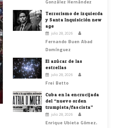
González Hernández
Terrorismo de izquierda
y Santa Inquisición new
age
julio 28, 2026
Fernando Buen Abad
Domínguez
El azúcar de las
estrellas
julio 28, 2026
Frei Betto
Cuba en la encrucijada
del “nuevo orden
trumpista/fascista”
julio 28, 2026
e
Enrique Ubieta Gómez.