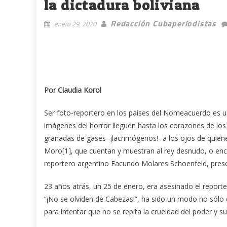
la dictadura boliviana
Redacción Cubaperiodistas
enero 29, 2020
Por Claudia Korol
Ser foto-reportero en los países del Nomeacuerdo es un 
imágenes del horror lleguen hasta los corazones de lo
granadas de gases -¡lacrimógenos!- a los ojos de quiene
Moro[1], que cuentan y muestran al rey desnudo, o enc
reportero argentino Facundo Molares Schoenfeld, preso
23 años atrás, un 25 de enero, era asesinado el reporte
“¡No se olviden de Cabezas!”, ha sido un modo no sólo d
para intentar que no se repita la crueldad del poder y s