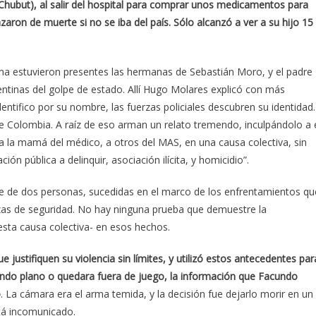
 Chubut), al salir del hospital para comprar unos medicamentos para
aron de muerte si no se iba del país. Sólo alcanzó a ver a su hijo 15
ina estuvieron presentes las hermanas de Sebastián Moro, y el padre
entinas del golpe de estado. Allí Hugo Molares explicó con más
entifico por su nombre, las fuerzas policiales descubren su identidad.
e Colombia. A raíz de eso arman un relato tremendo, inculpándolo a 
 a la mamá del médico, a otros del MAS, en una causa colectiva, sin
n pública a delinquir, asociación ilícita, y homicidio”.
erte de dos personas, sucedidas en el marco de los enfrentamientos qu
uerzas de seguridad. No hay ninguna prueba que demuestre la
esta causa colectiva- en esos hechos.
 justifiquen su violencia sin límites, y utilizó estos antecedentes par
ndo plano o quedara fuera de juego, la información que Facundo
o
. La cámara era el arma temida, y la decisión fue dejarlo morir en un
stá incomunicado.