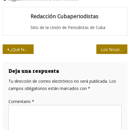
Redacción Cubaperiodistas
Sitio de la Unión de Periodistas de Cuba
Navegación
¿Qué hizo Cuba en Informatización y Telecomunicaciones en 2019?
Los fecundos caminos de los libros en Cuba
de
entradas
Deja una respuesta
Tu dirección de correo electrónico no será publicada.
Los
campos obligatorios están marcados con
*
Comentario
*