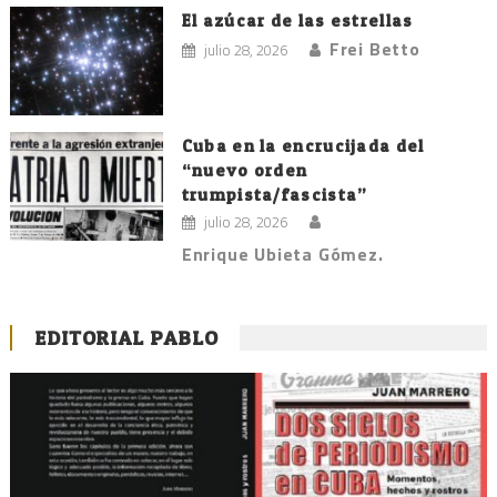
El azúcar de las estrellas
Frei Betto
julio 28, 2026
Cuba en la encrucijada del
“nuevo orden
trumpista/fascista”
julio 28, 2026
Enrique Ubieta Gómez.
EDITORIAL PABLO