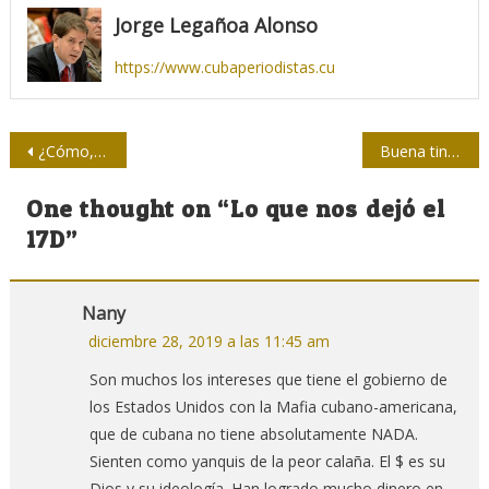
Jorge Legañoa Alonso
https://www.cubaperiodistas.cu
Navegación
¿Cómo, por qué y para qué debemos conocer a Santiago Álvarez?
Buena tinta para un cumpleaños
de
One thought on “
Lo que nos dejó el
entradas
17D
”
Nany
diciembre 28, 2019 a las 11:45 am
Son muchos los intereses que tiene el gobierno de
los Estados Unidos con la Mafia cubano-americana,
que de cubana no tiene absolutamente NADA.
Sienten como yanquis de la peor calaña. El $ es su
Dios y su ideología. Han logrado mucho dinero en