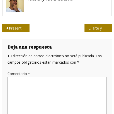
Navegación
Presentan DVD compilatorios en homenaje a la Mesa Redonda
El arte y la amistad
de
entradas
Deja una respuesta
Tu dirección de correo electrónico no será publicada.
Los
campos obligatorios están marcados con
*
Comentario
*