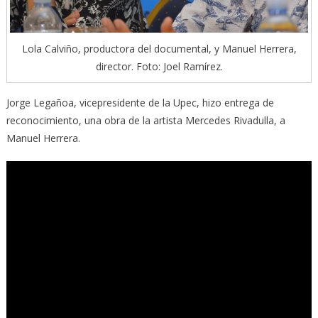
Lola Calviño, productora del documental, y Manuel Herrera,
director. Foto: Joel Ramírez.
Jorge Legañoa, vicepresidente de la Upec, hizo entrega de
reconocimiento, una obra de la artista Mercedes Rivadulla, a
Manuel Herrera.