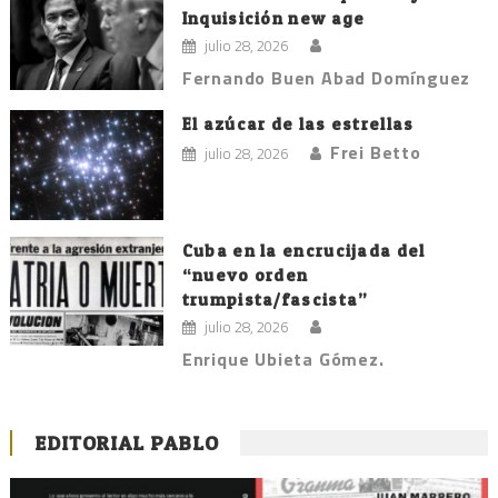
Inquisición new age
julio 28, 2026
Fernando Buen Abad Domínguez
El azúcar de las estrellas
Frei Betto
julio 28, 2026
Cuba en la encrucijada del
“nuevo orden
trumpista/fascista”
julio 28, 2026
Enrique Ubieta Gómez.
EDITORIAL PABLO