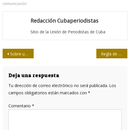
comunicación
Redacción Cubaperiodistas
Sitio de la Unión de Periodistas de Cuba
Navegación
Sobre un tema de actualidad y los espacios para su debate
Regla de oro
de
entradas
Deja una respuesta
Tu dirección de correo electrónico no será publicada.
Los
campos obligatorios están marcados con
*
Comentario
*