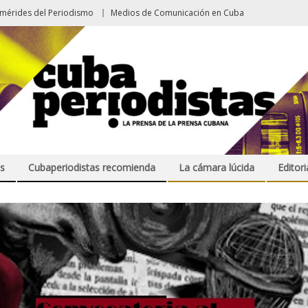
emérides del Periodismo
Medios de Comunicación en Cuba
s
Cubaperiodistas recomienda
La cámara lúcida
Editori