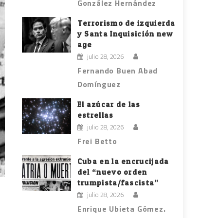
González Hernández
Terrorismo de izquierda
y Santa Inquisición new
age
julio 28, 2026
Fernando Buen Abad
Domínguez
El azúcar de las
estrellas
julio 28, 2026
Frei Betto
Cuba en la encrucijada
del “nuevo orden
trumpista/fascista”
julio 28, 2026
Enrique Ubieta Gómez.