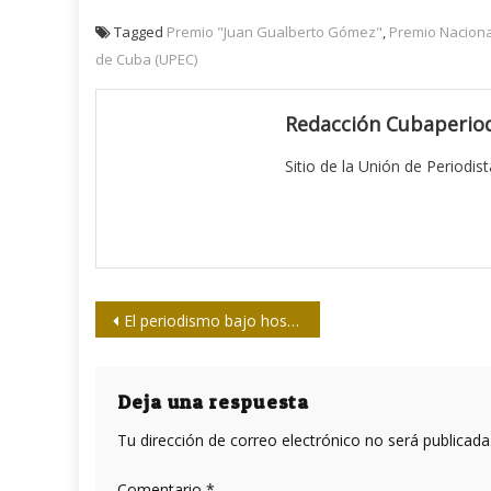
Tagged
Premio "Juan Gualberto Gómez"
,
Premio Naciona
de Cuba (UPEC)
Redacción Cubaperiod
Sitio de la Unión de Periodis
Navegación
El periodismo bajo hostigamiento en el Brasil de Bolsonaro
de
entradas
Deja una respuesta
Tu dirección de correo electrónico no será publicada
Comentario
*