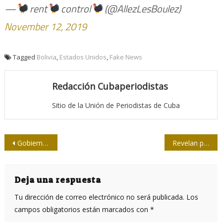
—
rent
control
(@AllezLesBoulez)
November 12, 2019
Tagged
Bolivia
,
Estados Unidos
,
Fake News
Redacción Cubaperiodistas
Sitio de la Unión de Periodistas de Cuba
Navegación
Gobierno golpista de Bolivia interviene el diario Cambio
Revelan plan de Estados Unidos para el golpe en Bolivia
de
entradas
Deja una respuesta
Tu dirección de correo electrónico no será publicada.
Los
campos obligatorios están marcados con
*