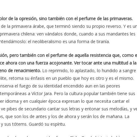
olor de la opresión, sino también con el perfume de las primaveras.
e la primavera árabe, que terminó siendo su propio reverso. Y es u
 primavera chilena: ven vándalos donde, cuando a sus mandantes les
Entendámoslo: el neoliberalismo es una forma de tiranía.
esión, pero también con el perfume de aquella resistencia que, como 
ece ahora con una fuerza acojonante. Ver tocar ante una multitud a la
meno de renacimiento.
Lo reprimido, lo aplastado, lo hundido a sangre
 elite, retoma su énfasis en un pueblo que hoy es otro y es el mismo.
nserva el fuego de su identidad encendido aun en las peores
temporáneas a Víctor Jara. Pero la cultura popular también tiene sus
uier idioma y en cualquier época expresan lo que necesita cantar el
e pibes de secundario cantar sus letras y entonar sus melodías, y v
, que son los de antes y los de ahora y serán los de mañana. La
y sus tótems. Guardó su espíritu.