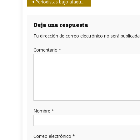
Navegación
Periodistas bajo ataque en Bolivia: Declaración de la UPEC
de
entradas
Deja una respuesta
Tu dirección de correo electrónico no será publicada
Comentario
*
Nombre
*
Correo electrónico
*