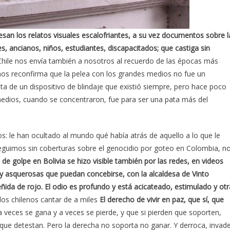
san los relatos visuales escalofriantes, a su vez documentos sobre l
, ancianos, niños, estudiantes, discapacitados; que castiga sin
Chile nos envía también a nosotros al recuerdo de las épocas más
nos reconfirma que la pelea con los grandes medios no fue un
ta de un dispositivo de blindaje que existió siempre, pero hace poco
edios, cuando se concentraron, fue para ser una pata más del
s: le han ocultado al mundo qué había atrás de aquello a lo que le
seguimos sin coberturas sobre el genocidio por goteo en Colombia, n
 de golpe en Bolivia se hizo visible también por las redes, en videos
 asquerosas que puedan concebirse, con la alcaldesa de Vinto
eñida de rojo. El odio es profundo y está acicateado, estimulado y otr
los chilenos cantar de a miles
El derecho de vivir en paz, que sí, que
a veces se gana y a veces se pierde, y que si pierden que soporten,
ue detestan. Pero la derecha no soporta no ganar. Y derroca, invade