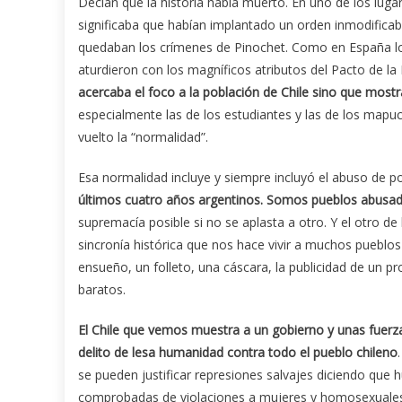
Decían que la historia había muerto. En uno de los luga
significaba que habían implantado un orden inmodificabl
quedaban los crímenes de Pinochet. Como en España los 
aturdieron con los magníficos atributos del Pacto de la
acercaba el foco a la población de Chile sino que mostr
especialmente las de los estudiantes y las de los map
vuelto la “normalidad”.
Esa normalidad incluye y siempre incluyó el abuso de p
últimos cuatro años argentinos. Somos pueblos abusado
supremacía posible si no se aplasta a otro. Y el otro de 
sincronía histórica que nos hace vivir a muchos pueblos 
ensueño, un folleto, una cáscara, la publicidad de u
baratos.
El Chile que vemos muestra a un gobierno y unas fuer
delito de lesa humanidad contra todo el pueblo chileno
se pueden justificar represiones salvajes diciendo que 
comprobadas de violaciones a mujeres y homosexuales 