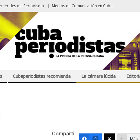
emérides del Periodismo
Medios de Comunicación en Cuba
s
Cubaperiodistas recomienda
La cámara lúcida
Editori
)
Compartir
Más
0