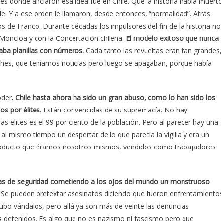
res donde anclaron esa idea fue en Chile. Que la historia había muert
e. Y a ese orden le llamaron, desde entonces, “normalidad”. Atrás
de Franco. Durante décadas los impulsores del fin de la historia no
 Moncloa y con la Concertación chilena.
El modelo exitoso que nunca
aba planillas con números.
Cada tanto las revueltas eran tan grandes
uches, que teníamos noticias pero luego se apagaban, porque había
oder
. Chile hasta ahora ha sido un gran abuso, como lo han sido los
s por élites
. Están convencidas de su supremacía. No hay
las elites es el 99 por ciento de la población. Pero al parecer hay una
al mismo tiempo un despertar de lo que parecía la vigilia y era un
n producto que éramos nosotros mismos, vendidos como trabajadores
zas de seguridad cometiendo a los ojos del mundo un monstruoso
. Se pueden pretextar asesinatos diciendo que fueron enfrentamiento
hubo vándalos, pero allá ya son más de veinte las denuncias
detenidos. Es algo que no es nazismo ni fascismo pero que