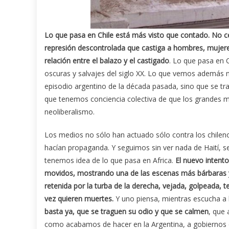
Lo que pasa en Chile está más visto que contado. No ce
represión descontrolada que castiga a hombres, mujeres
relación entre el balazo y el castigado
. Lo que pasa en 
oscuras y salvajes del siglo XX. Lo que vemos además 
episodio argentino de la década pasada, sino que se tra
que tenemos conciencia colectiva de que los grandes m
neoliberalismo.
Los medios no sólo han actuado sólo contra los chileno
hacían propaganda. Y seguimos sin ver nada de Haití, 
tenemos idea de lo que pasa en Africa.
El nuevo intento
movidos, mostrando una de las escenas más bárbaras y
retenida por la turba de la derecha, vejada, golpeada, t
vez quieren muertes.
Y uno piensa, mientras escucha a 
basta ya, que se traguen su odio y que se calmen
, que 
como acabamos de hacer en la Argentina, a gobiernos q