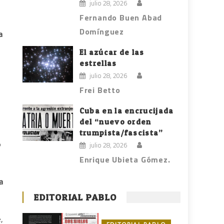
julio 28, 2026
Fernando Buen Abad
Domínguez
a
El azúcar de las
estrellas
julio 28, 2026
Frei Betto
Cuba en la encrucijada
del “nuevo orden
trumpista/fascista”
o
julio 28, 2026
Enrique Ubieta Gómez.
a
EDITORIAL PABLO
,