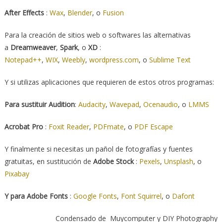
After
Effects
:
Wax
,
Blender
, o
Fusion
Para la creación de sitios web o softwares las alternativas
a
Dreamweaver
,
Spark
, o
XD
:
Notepad++
,
WIX
,
Weebly
,
wordpress.com
, o
Sublime Text
Y si utilizas aplicaciones que requieren de estos otros programas:
Para sustituir Audition
:
Audacity
,
Wavepad
,
Ocenaudio
, o
LMMS
Acrobat
Pro
:
Foxit Reader
,
PDFmate
, o
PDF Escape
Y finalmente si necesitas un pañol de fotografías y fuentes
gratuitas, en sustitución de
Adobe Stock
:
Pexels
,
Unsplash
, o
Pixabay
Y para Adobe Fonts
:
Google Fonts
,
Font Squirrel
, o
Dafont
Condensado de Muycomputer y DIY Photography