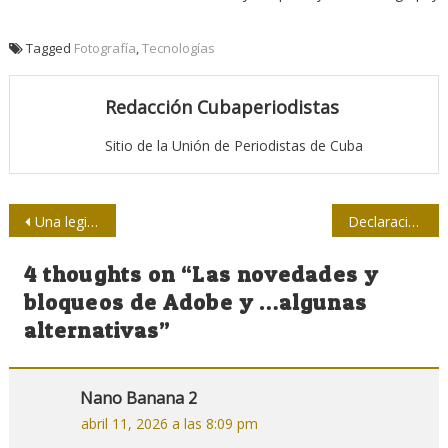
Tagged
Fotografía
,
Tecnologías
Redacción Cubaperiodistas
Sitio de la Unión de Periodistas de Cuba
Navegación
Una legislatura que no viene a prometer, sino a cumplir
Declaración de la Unión de Periodistas de Cuba: Ni la NED, ni Soros, ni la OEA
de
4 thoughts on “
Las novedades y
entradas
bloqueos de Adobe y …algunas
alternativas
”
Nano Banana 2
abril 11, 2026 a las 8:09 pm