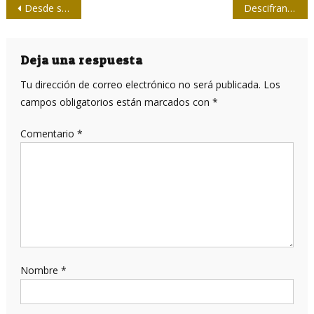
Navegación
Desde su Habana como eterna sinfonía
Descifrando a la documentalista cubana Gloria Rolando
de
entradas
Deja una respuesta
Tu dirección de correo electrónico no será publicada.
Los
campos obligatorios están marcados con
*
Comentario
*
Nombre
*