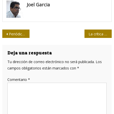
Joel Garcia
Navegación
Periódico Trabajadores: cambiar narrativas y paradigmas
La crítica y el malentendido
de
entradas
Deja una respuesta
Tu dirección de correo electrónico no será publicada.
Los
campos obligatorios están marcados con
*
Comentario
*