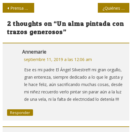
Navegación
Prensa cubana hacia la gestión de modelos de desarrollo e innovación (+ Video)
¿Quiénes están realmente organizando las protestas en Hong Kong?
de
2 thoughts on “
Un alma pintada con
entradas
trazos generosos
”
Annemarie
septiembre 11, 2019 a las 12:06 am
Ese es mi padre El Ángel Silvestre!!! mi gran orgullo,
gran entereza, siempre dedicado a lo que le gusta y
le hace feliz, aún sacrificando muchas cosas, desde
mi niñez recuerdo verlo pintar sin parar aún a la luz
de una vela, ni la falta de electricidad lo detenía !!!!
Responder