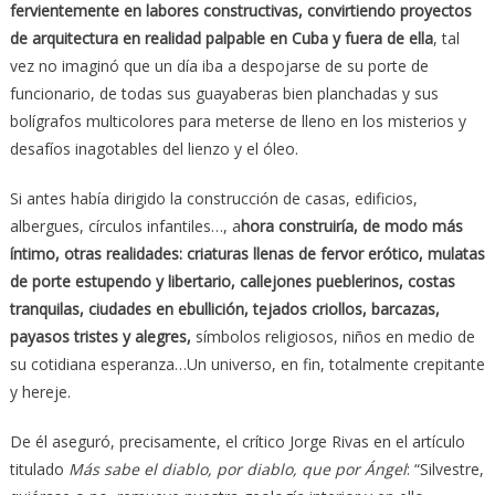
fervientemente en labores constructivas, convirtiendo proyectos
de arquitectura en realidad palpable en Cuba y fuera de ella
, tal
vez no imaginó que un día iba a despojarse de su porte de
funcionario, de todas sus guayaberas bien planchadas y sus
bolígrafos multicolores para meterse de lleno en los misterios y
desafíos inagotables del lienzo y el óleo.
Si antes había dirigido la construcción de casas, edificios,
albergues, círculos infantiles…, a
hora construiría, de modo más
íntimo, otras realidades: criaturas llenas de fervor erótico, mulatas
de porte estupendo y libertario, callejones pueblerinos, costas
tranquilas, ciudades en ebullición, tejados criollos, barcazas,
payasos tristes y alegres,
símbolos religiosos, niños en medio de
su cotidiana esperanza…Un universo, en fin, totalmente crepitante
y hereje.
De él aseguró, precisamente, el crítico Jorge Rivas en el artículo
titulado
Más sabe el diablo, por diablo, que por
Ángel
: “Silvestre,