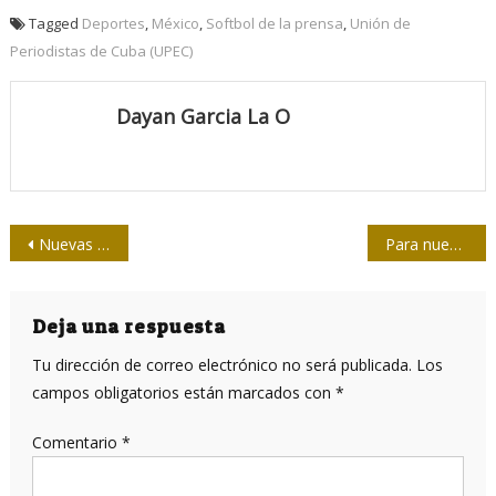
Tagged
Deportes
,
México
,
Softbol de la prensa
,
Unión de
Periodistas de Cuba (UPEC)
Dayan Garcia La O
Navegación
Nuevas crónicas de Prada: ¿Por qué cayó la URSS y por qué no cayó Cuba?
Para nuestros soles sin manchas
de
entradas
Deja una respuesta
Tu dirección de correo electrónico no será publicada.
Los
campos obligatorios están marcados con
*
Comentario
*