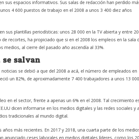
n sus espacios informativos. Sus salas de redacción han perdido má
 unos 4 600 puestos de trabajo en el 2008 a unos 3 400 diez años
n sus plantillas periodísticas: unos 28 000 en la TV abierta y entre 2
o de recortes, ha propiciado que si en el 2008 los empleos en la sala 
los medios, al cierre del pasado año ascendía al 33%.
a se salvan
e noticias se debió a que del 2008 a acá, el número de empleados en
s creció un 82%, de aproximadamente 7 400 trabajadores a unos 13 00
eo en el sector, frente a apenas un 6% en el 2008. Tal crecimiento e
E.UU dicen informarse en los medios digitales y las redes sociales y 
os tradicionales al mundo digital.
os años más recientes. En 2017 y 2018, una cuarta parte de los medio
han anunciado ceses laborales en medios digitales líderes, como los 2