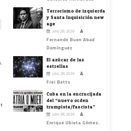
Terrorismo de izquierda
y Santa Inquisición new
age
julio 28, 2026
Fernando Buen Abad
Domínguez
El azúcar de las
n,
estrellas
julio 28, 2026
s
Frei Betto
Cuba en la encrucijada
del “nuevo orden
11
trumpista/fascista”
julio 28, 2026
Enrique Ubieta Gómez.