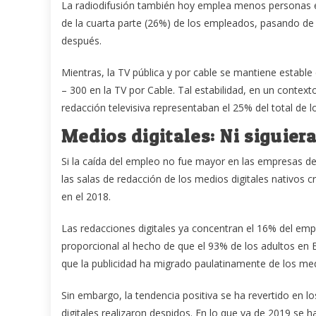
La radiodifusión también hoy emplea menos personas e
de la cuarta parte (26%) de los empleados, pasando de
después.
Mientras, la TV pública y por cable se mantiene estable e
– 300 en la TV por Cable. Tal estabilidad, en un context
redacción televisiva representaban el 25% del total de 
Medios digitales: Ni siguier
Si la caída del empleo no fue mayor en las empresas d
las salas de redacción de los medios digitales nativo
en el 2018.
Las redacciones digitales ya concentran el 16% del empl
proporcional al hecho de que el 93% de los adultos en E
que la publicidad ha migrado paulatinamente de los medi
Sin embargo, la tendencia positiva se ha revertido en l
digitales realizaron despidos. En lo que va de 2019 se 