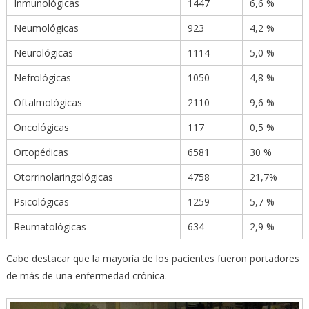
Inmunológicas
1447
6,6 %
Neumológicas
923
4,2 %
Neurológicas
1114
5,0 %
Nefrológicas
1050
4,8 %
Oftalmológicas
2110
9,6 %
Oncológicas
117
0,5 %
Ortopédicas
6581
30 %
Otorrinolaringológicas
4758
21,7%
Psicológicas
1259
5,7 %
Reumatológicas
634
2,9 %
Cabe destacar que la mayoría de los pacientes fueron portadores
de más de una enfermedad crónica.