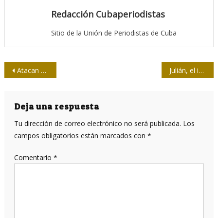
Redacción Cubaperiodistas
Sitio de la Unión de Periodistas de Cuba
Navegación
Atacan con lanzagranadas a canal de televisión en Ucrania
Julián, el indomable
de
entradas
Deja una respuesta
Tu dirección de correo electrónico no será publicada.
Los
campos obligatorios están marcados con
*
Comentario
*