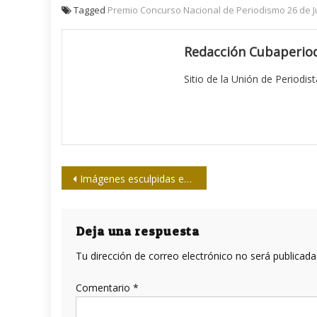
Tagged
Premio Concurso Nacional de Periodismo 26 de Ju
Redacción Cubaperiod
Sitio de la Unión de Periodis
Navegación
Imágenes esculpidas en Danza
de
entradas
Deja una respuesta
Tu dirección de correo electrónico no será publicada
Comentario
*