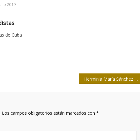
lio 2019
istas
tas de Cuba
Herminia María Sánchez Quintana, premio foto de entrevista
.
Los campos obligatorios están marcados con
*