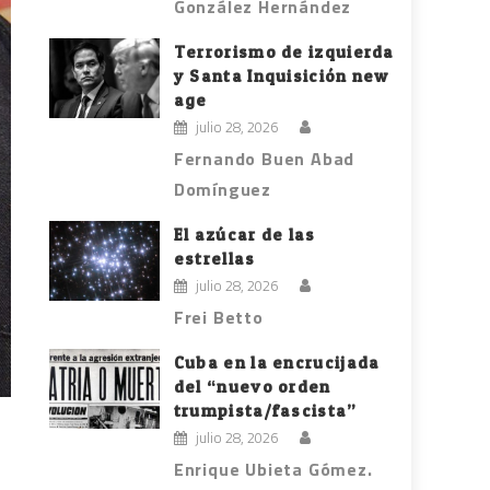
González Hernández
Terrorismo de izquierda
y Santa Inquisición new
age
julio 28, 2026
Fernando Buen Abad
Domínguez
El azúcar de las
estrellas
julio 28, 2026
Frei Betto
Cuba en la encrucijada
del “nuevo orden
trumpista/fascista”
julio 28, 2026
Enrique Ubieta Gómez.