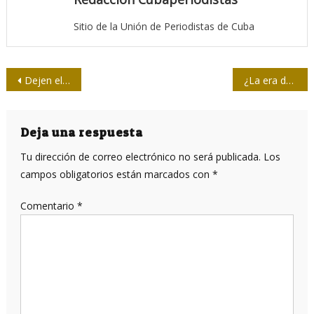
Sitio de la Unión de Periodistas de Cuba
Navegación
Dejen el Morro encendido
¿La era de la posverdad o de la multiplicación de las mismas mentiras?
de
entradas
Deja una respuesta
Tu dirección de correo electrónico no será publicada.
Los
campos obligatorios están marcados con
*
Comentario
*