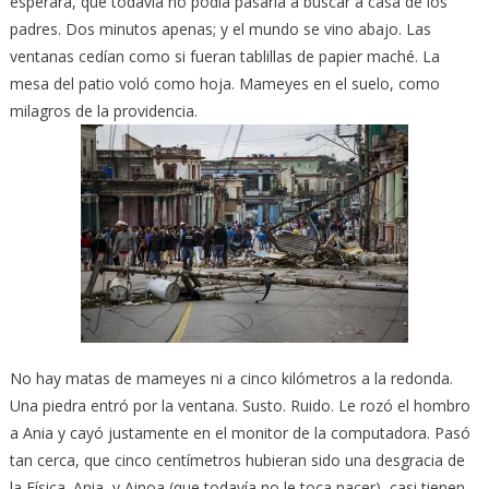
esperara, que todavía no podía pasarla a buscar a casa de los
padres. Dos minutos apenas; y el mundo se vino abajo. Las
ventanas cedían como si fueran tablillas de papier maché. La
mesa del patio voló como hoja. Mameyes en el suelo, como
milagros de la providencia.
No hay matas de mameyes ni a cinco kilómetros a la redonda.
Una piedra entró por la ventana. Susto. Ruido. Le rozó el hombro
a Ania y cayó justamente en el monitor de la computadora. Pasó
tan cerca, que cinco centímetros hubieran sido una desgracia de
la Física. Ania, y Ainoa (que todavía no le toca nacer), casi tienen