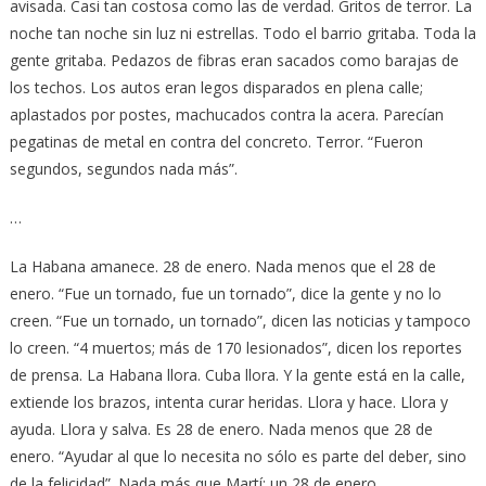
avisada. Casi tan costosa como las de verdad. Gritos de terror. La
noche tan noche sin luz ni estrellas. Todo el barrio gritaba. Toda la
gente gritaba. Pedazos de fibras eran sacados como barajas de
los techos. Los autos eran legos disparados en plena calle;
aplastados por postes, machucados contra la acera. Parecían
pegatinas de metal en contra del concreto. Terror. “Fueron
segundos, segundos nada más”.
…
La Habana amanece. 28 de enero. Nada menos que el 28 de
enero. “Fue un tornado, fue un tornado”, dice la gente y no lo
creen. “Fue un tornado, un tornado”, dicen las noticias y tampoco
lo creen. “4 muertos; más de 170 lesionados”, dicen los reportes
de prensa. La Habana llora. Cuba llora. Y la gente está en la calle,
extiende los brazos, intenta curar heridas. Llora y hace. Llora y
ayuda. Llora y salva. Es 28 de enero. Nada menos que 28 de
enero. “Ayudar al que lo necesita no sólo es parte del deber, sino
de la felicidad”. Nada más que Martí; un 28 de enero.