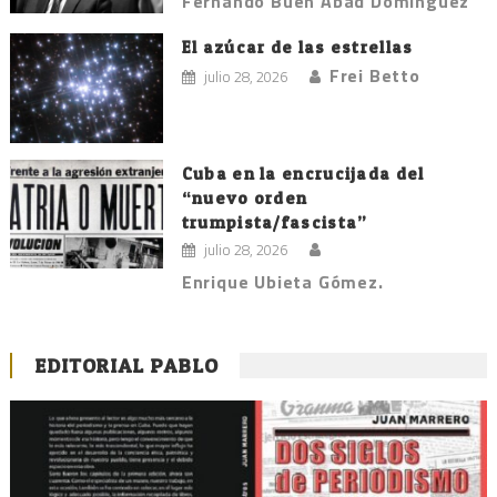
Fernando Buen Abad Domínguez
El azúcar de las estrellas
Frei Betto
julio 28, 2026
Cuba en la encrucijada del
“nuevo orden
trumpista/fascista”
julio 28, 2026
Enrique Ubieta Gómez.
EDITORIAL PABLO