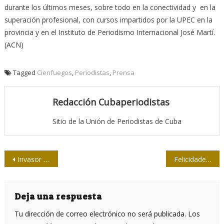
durante los últimos meses, sobre todo en la conectividad y en la
superación profesional, con cursos impartidos por la UPEC en la
provincia y en el Instituto de Periodismo Internacional José Martí.
(ACN)
Tagged
Cienfuegos
,
Periodistas
,
Prensa
Redacción Cubaperiodistas
Sitio de la Unión de Periodistas de Cuba
Navegación
Invasor pone abono en terreno del periodismo económico
Felicidades, Oller, en tus 90
de
entradas
Deja una respuesta
Tu dirección de correo electrónico no será publicada.
Los