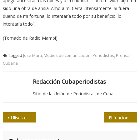
apego ancestral a las raíces y a la cubanía. “Toda mi vida -dijo- ha
sido una obra de ansia. Amo a mi tierra intensamente. Si fuera
dueño de mi fortuna, lo intentaría todo por su beneficio: lo
intentaría todo”.
(Tomado de Radio Mambí)
Tagged
José Martí
,
Medios de comunicación
,
Periodistas
,
Prensa
Cubana
Redacción Cubaperiodistas
Sitio de la Unión de Periodistas de Cuba
Navegación
Ulises en mi memoria
El funcionamiento de la UPEC a debate en delegaciones santiagueras
de