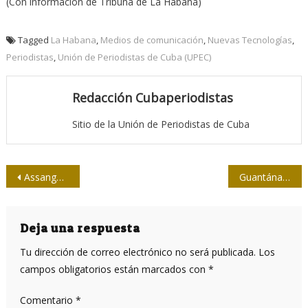
(Con información de Tribuna de La Habana)
Tagged
La Habana
,
Medios de comunicación
,
Nuevas Tecnologías
,
Periodistas
,
Unión de Periodistas de Cuba (UPEC)
Redacción Cubaperiodistas
Sitio de la Unión de Periodistas de Cuba
Navegación
Assange no está apto para videoconferencia, dice abogado
Guantánamo: Con el lenguaje de los nuevos medios públicos
de
entradas
Deja una respuesta
Tu dirección de correo electrónico no será publicada.
Los
campos obligatorios están marcados con
*
Comentario
*