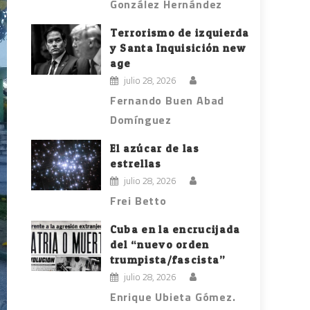
González Hernández
Terrorismo de izquierda
y Santa Inquisición new
age
julio 28, 2026
Fernando Buen Abad
Domínguez
El azúcar de las
estrellas
julio 28, 2026
Frei Betto
Cuba en la encrucijada
del “nuevo orden
trumpista/fascista”
julio 28, 2026
Enrique Ubieta Gómez.