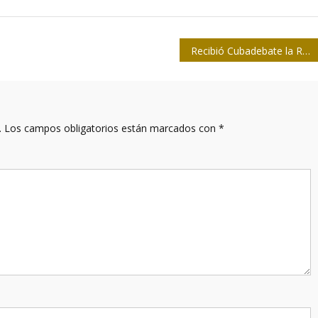
Recibió Cubadebate la Réplica del Machete de Máximo Gómez
.
Los campos obligatorios están marcados con
*