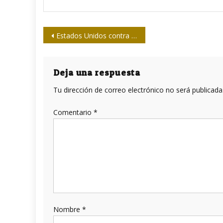
Navegación
Estados Unidos contra Cuba, para variar
de
entradas
Deja una respuesta
Tu dirección de correo electrónico no será publicada
Comentario
*
Nombre
*