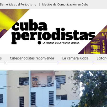
Efemérides del Periodismo
Medios de Comunicación en Cuba
s
Cubaperiodistas recomienda
La cámara lúcida
Editori