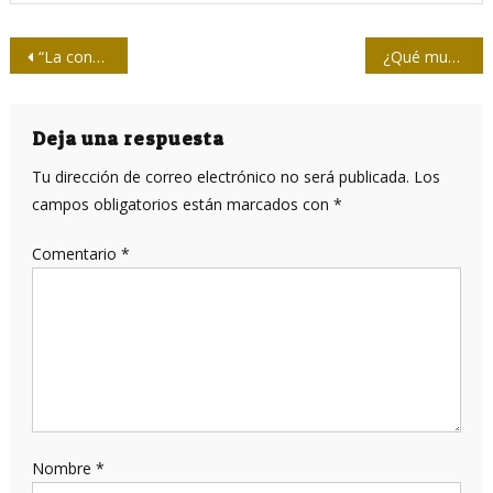
Navegación
“La conciencia viene de pensar, no solo de conocer” (+Vídeos)
¿Qué mueve los clicks en las redes sociales?
de
entradas
Deja una respuesta
Tu dirección de correo electrónico no será publicada.
Los
campos obligatorios están marcados con
*
Comentario
*
Nombre
*