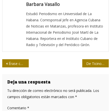
Barbara Vasallo
Estudió Periodismo en Universidad de La
Habana. Corresponsal Jefe en Agencia Cubana
de Noticias en Matanzas, profesora en Instituto
Internacional de Periodismo José Martí de La
Habana. Reportera en el Instituto Cubano de
Radio y Televisión y del Periódico Girón.
Navegación
Érase cada vez la misma plaza
De Ticino a La Habana: ruta solidaridad
de
entradas
Deja una respuesta
Tu dirección de correo electrónico no será publicada.
Los
campos obligatorios están marcados con
*
Comentario
*