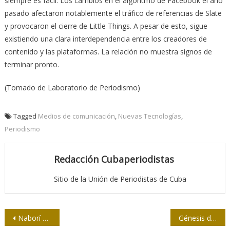
siempre es fácil. Los cambios en el algoritmo de Facebook el año
pasado afectaron notablemente el tráfico de referencias de Slate
y provocaron el cierre de Little Things. A pesar de esto, sigue
existiendo una clara interdependencia entre los creadores de
contenido y las plataformas. La relación no muestra signos de
terminar pronto.
(Tomado de Laboratorio de Periodismo)
Tagged
Medios de comunicación
,
Nuevas Tecnologías
,
Periodismo
Redacción Cubaperiodistas
Sitio de la Unión de Periodistas de Cuba
Navegación
Naborí ejerció el periodismo hasta en décimas
Génesis de la cámara oscura en Cuba