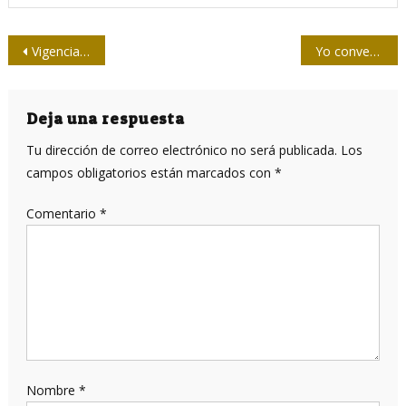
Navegación
Vigencia de un Panel : Lo que la izquierda debe apre(he)nder
Yo conversé con Santiago Álvarez
de
entradas
Deja una respuesta
Tu dirección de correo electrónico no será publicada.
Los
campos obligatorios están marcados con
*
Comentario
*
Nombre
*