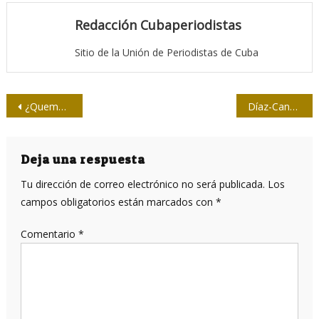
Redacción Cubaperiodistas
Sitio de la Unión de Periodistas de Cuba
Navegación
¿Quemado?
Díaz-Canel: Desarrollar un sistema comunicacional con integralidad, preservando nuestra identidad
de
entradas
Deja una respuesta
Tu dirección de correo electrónico no será publicada.
Los
campos obligatorios están marcados con
*
Comentario
*