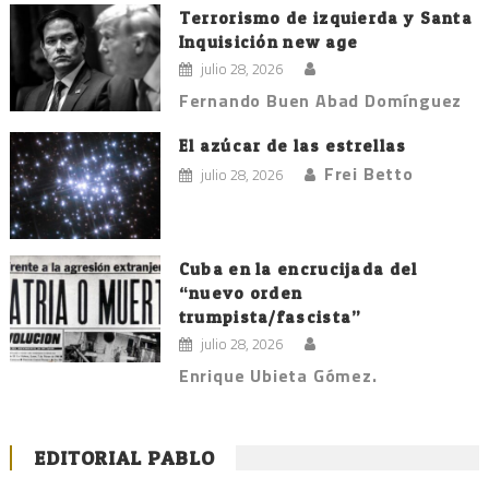
Terrorismo de izquierda y Santa
Inquisición new age
julio 28, 2026
Fernando Buen Abad Domínguez
El azúcar de las estrellas
Frei Betto
julio 28, 2026
Cuba en la encrucijada del
“nuevo orden
trumpista/fascista”
julio 28, 2026
Enrique Ubieta Gómez.
EDITORIAL PABLO