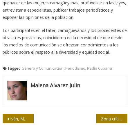
quehacer de las mujeres camagüeyanas, profundizar en las leyes,
entrevistar a especialistas, publicar trabajos periodísticos y
exponer las opiniones de la población.
Los participantes en el taller, camagüeyanos y los procedentes de
otras tres provincias, coincidieron en la necesidad de que desde
los medios de comunicación se ofrezcan conocimientos a los
públicos sobre el respeto a la diversidad y equidad social.
Tagged
Género y Comunicación
,
Periodismo
,
Radio Cubana
Malena Alvarez Julin
Navegación
Iván, Moreno, Soriano, la virtud reconocida
Zona crítica: Periodismo cultural y redes sociales