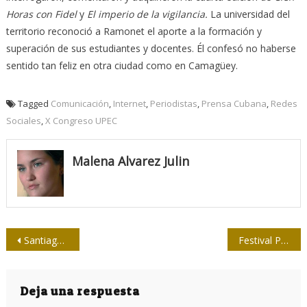
Horas con Fidel
y
El imperio de la vigilancia.
La universidad del
territorio reconoció a Ramonet el aporte a la formación y
superación de sus estudiantes y docentes. Él confesó no haberse
sentido tan feliz en otra ciudad como en Camagüey.
Tagged
Comunicación
,
Internet
,
Periodistas
,
Prensa Cubana
,
Redes
Sociales
,
X Congreso UPEC
Malena Alvarez Julin
Navegación
Santiagueros celebrarán el Día de la Prensa en mayor diálogo con el pueblo
Festival Prensa pública, prensa del pueblo, este miércoles en La Habana
de
entradas
Deja una respuesta