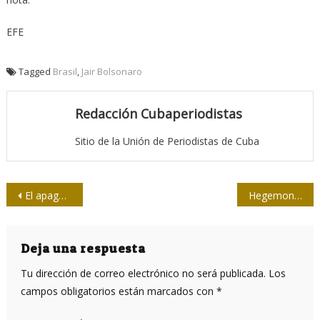
EFE
Tagged
Brasil
,
Jair Bolsonaro
Redacción Cubaperiodistas
Sitio de la Unión de Periodistas de Cuba
Navegación
El apagón: ¿ciberataque como guerra de baja intensidad en Venezuela?
Hegemonía imperialista de Estados Unidos: A mí, no me toques
de
entradas
Deja una respuesta
Tu dirección de correo electrónico no será publicada.
Los
campos obligatorios están marcados con
*