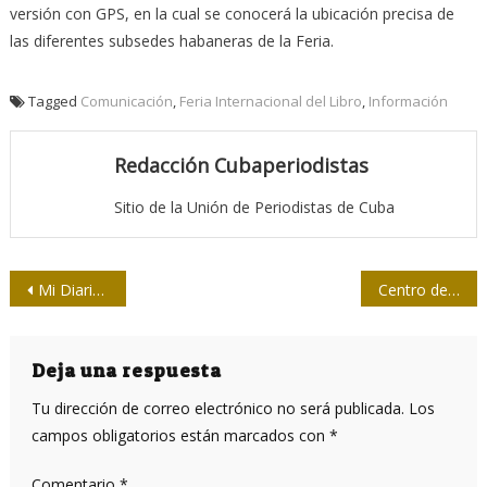
versión con GPS, en la cual se conocerá la ubicación precisa de
las diferentes subsedes habaneras de la Feria.
Tagged
Comunicación
,
Feria Internacional del Libro
,
Información
Redacción Cubaperiodistas
Sitio de la Unión de Periodistas de Cuba
Navegación
Mi Diario de un tornado
Centro de Información para la Prensa, tras el telón tiempo después
de
entradas
Deja una respuesta
Tu dirección de correo electrónico no será publicada.
Los
campos obligatorios están marcados con
*
Comentario
*