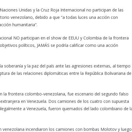
aciones Unidas y la Cruz Roja Internacional no participan de las
rritorio venezolano, debido a que “a todas luces una acción con
acción humanitaria”.
acional NO participan en el show de EEUU y Colombia de la frontera
 objetivos políticos, JAMÁS se podría calificar como una acción
la soberanía y la paz del país ante las agresiones externas, al tiempo
ura de las relaciones diplomáticas entre la República Bolivariana de
en la frontera colombo-venezolana, fue escenario del segundo falso
ón extranjera en Venezuela. Dos camiones de los cuatro con supuesta
r ilegalmente a Venezuela, fueron quemados del lado colombiano de l
ión venezolana incendiaron los camiones con bombas Molotov y luego