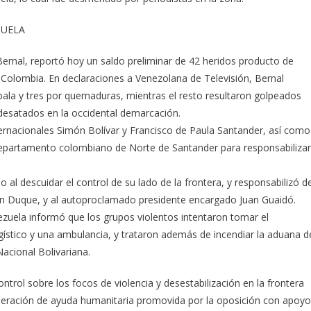
ZUELA
Bernal, reportó hoy un saldo preliminar de 42 heridos producto de
n Colombia. En declaraciones a Venezolana de Televisión, Bernal
 bala y tres por quemaduras, mientras el resto resultaron golpeados
desatados en la occidental demarcación.
ternacionales Simón Bolívar y Francisco de Paula Santander, así como
departamento colombiano de Norte de Santander para responsabilizar
 al descuidar el control de su lado de la frontera, y responsabilizó d
Iván Duque, y al autoproclamado presidente encargado Juan Guaidó.
nezuela informó que los grupos violentos intentaron tomar el
ístico y una ambulancia, y trataron además de incendiar la aduana d
Nacional Bolivariana.
ntrol sobre los focos de violencia y desestabilización en la frontera
ración de ayuda humanitaria promovida por la oposición con apoyo