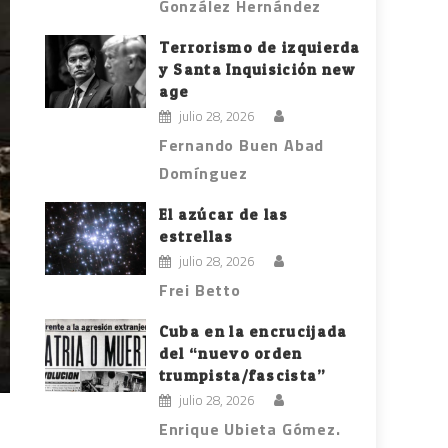
González Hernández
Terrorismo de izquierda
y Santa Inquisición new
age
julio 28, 2026
Fernando Buen Abad
Domínguez
El azúcar de las
estrellas
julio 28, 2026
Frei Betto
Cuba en la encrucijada
del “nuevo orden
trumpista/fascista”
julio 28, 2026
Enrique Ubieta Gómez.