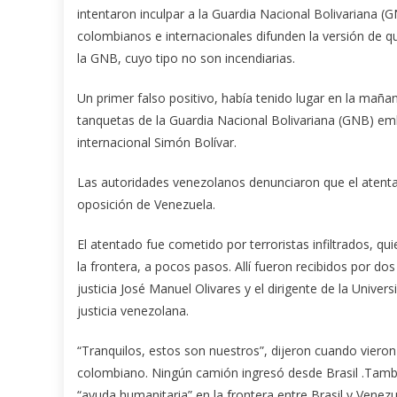
intentaron inculpar a la Guardia Nacional Bolivariana (
colombianos e internacionales difunden la versión de 
la GNB, cuyo tipo no son incendiarias.
Un primer falso positivo, había tenido lugar en la ma
tanquetas de la Guardia Nacional Bolivariana (GNB) emb
internacional Simón Bolívar.
Las autoridades venezolanos denunciaron que el atenta
oposición de Venezuela.
El atentado fue cometido por terroristas infiltrados, q
la frontera, a pocos pasos. Allí fueron recibidos por do
justicia José Manuel Olivares y el dirigente de la Univ
justicia venezolana.
“Tranquilos, estos son nuestros”, dijeron cuando vieron 
colombiano. Ningún camión ingresó desde Brasil .Tamb
“ayuda humanitaria” en la frontera entre Brasil y Venezu