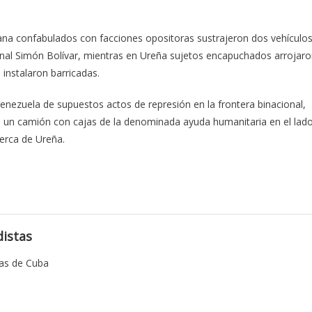
iana confabulados con facciones opositoras sustrajeron dos vehículo
cional Simón Bolívar, mientras en Ureña sujetos encapuchados arrojar
instalaron barricadas.
 Venezuela de supuestos actos de represión en la frontera binacional,
a un camión con cajas de la denominada ayuda humanitaria en el lad
erca de Ureña.
istas
tas de Cuba