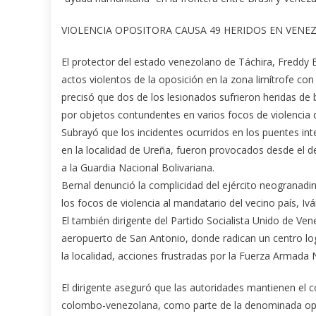
VIOLENCIA OPOSITORA CAUSA 49 HERIDOS EN VENE
El protector del estado venezolano de Táchira, Freddy 
actos violentos de la oposición en la zona limítrofe co
precisó que dos de los lesionados sufrieron heridas de
por objetos contundentes en varios focos de violencia 
Subrayó que los incidentes ocurridos en los puentes in
en la localidad de Ureña, fueron provocados desde el 
a la Guardia Nacional Bolivariana.
Bernal denunció la complicidad del ejército neogranadino
los focos de violencia al mandatario del vecino país, 
El también dirigente del Partido Socialista Unido de Ve
aeropuerto de San Antonio, donde radican un centro log
la localidad, acciones frustradas por la Fuerza Armada 
El dirigente aseguró que las autoridades mantienen el co
colombo-venezolana, como parte de la denominada ope