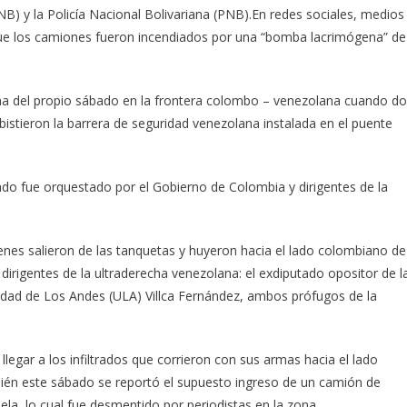
GNB) y la Policía Nacional Bolivariana (PNB).En redes sociales, medios
que los camiones fueron incendiados por una “bomba lacrimógena” de
ñana del propio sábado en la frontera colombo – venezolana cuando d
istieron la barrera de seguridad venezolana instalada en el puente
do fue orquestado por el Gobierno de Colombia y dirigentes de la
uienes salieron de las tanquetas y huyeron hacia el lado colombiano de
s dirigentes de la ultraderecha venezolana: el exdiputado opositor de l
ersidad de Los Andes (ULA) Villca Fernández, ambos prófugos de la
llegar a los infiltrados que corrieron con sus armas hacia el lado
ién este sábado se reportó el supuesto ingreso de un camión de
ela, lo cual fue desmentido por periodistas en la zona.