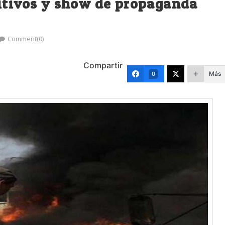
sitivos y show de propaganda
Comment(0)
Compartir
Más
0