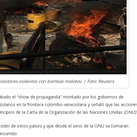
sitores violentos con bombas molotov. | Foto: Reuters
e sábado el “show de propaganda” montado por los gobiernos de
zolanos en la frontera colombo-venezolana y señaló que las accione
ncipios de la Carta de la Organización de las Naciones Unidas (ONU)”
ceder de estos países y que desde el seno de la ONU se tomarán
ncurrido.