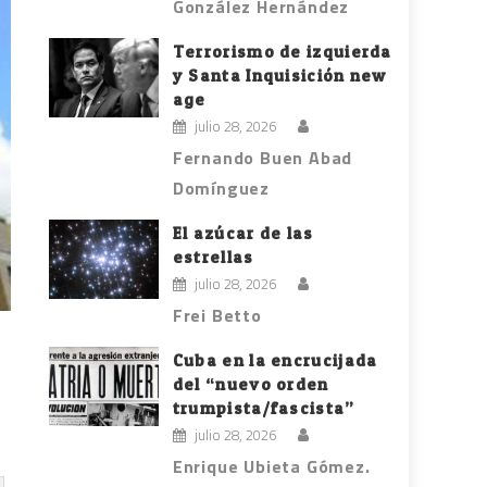
González Hernández
Terrorismo de izquierda
y Santa Inquisición new
age
julio 28, 2026
Fernando Buen Abad
Domínguez
El azúcar de las
estrellas
julio 28, 2026
Frei Betto
Cuba en la encrucijada
del “nuevo orden
trumpista/fascista”
julio 28, 2026
Enrique Ubieta Gómez.