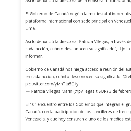
Así lo denunció la directora de la emisora multinacional,
El Gobierno de Canadá negó a la multiestatal informati
plataforma internacional con sede principal en Venezuel
Lima.
Así lo denunció la directora Patricia Villegas, a través
cada acción, cuánto desconocen su significado”, dijo l
informar.
Gobierno de Canadá nos niega acceso a reunión del au
en cada acción, cuánto desconocen su significado. @te
pic.twitter.com/yMnTJa5C1y
— Patricia Villegas Marin (@pvillegas_tlSUR) 3 de febre
El 10° encuentro entre los Gobiernos que integran el gru
Canadá, con la participación de los cancilleres de trece
Venezuela, y que hoy censuran a uno de los medios est