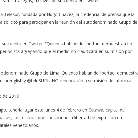
 Patricia Villegas, a través de su cuenta en Twitter
va Telesur, fundada por Hugo Chávez, la credencial de prensa que la
a solicitó para participar en la reunión del autodenominado Grupo de
 de su cuenta en Twitter. “Quienes hablan de libertad, demuestran en
a periodista agregando que el medio no claudicará en su misión por
todenominado Grupo de Lima. Quienes hablan de libertad, demuestr
lesurenglish y @teleSURtv NO renunciarán a su misión de informar.
ro de 2019
po, tendría lugar este lunes 4 de febrero en Ottawa, capital de
 países; los mismos que cuestionan la libertad de expresión en
atales venezolanos.