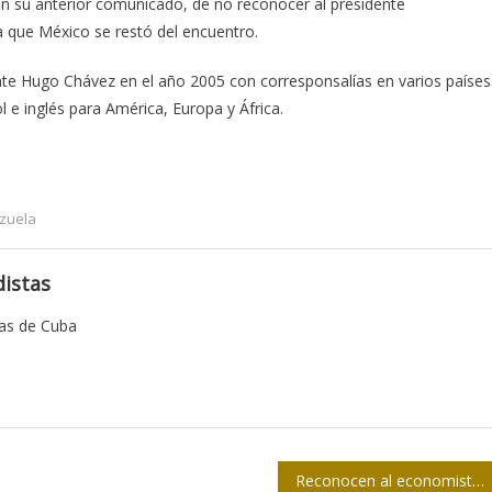
rán su anterior comunicado, de no reconocer al presidente
 que México se restó del encuentro.
ente Hugo Chávez en el año 2005 con corresponsalías en varios países
e inglés para América, Europa y África.
zuela
istas
tas de Cuba
Reconocen al economista cubano José Luis Rodríguez