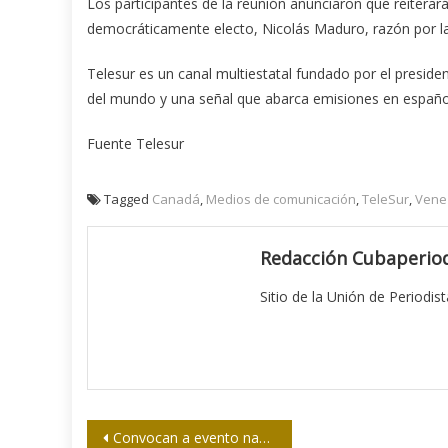
Los participantes de la reunión anunciaron que reitera
democráticamente electo, Nicolás Maduro, razón por la
Telesur es un canal multiestatal fundado por el presid
del mundo y una señal que abarca emisiones en español 
Fuente Telesur
Tagged
Canadá
,
Medios de comunicación
,
TeleSur
,
Vene
Redacción Cubaperiod
Sitio de la Unión de Periodis
Navegación
Convocan a evento nacional sobre el legado martiano y fidelista en la prensa