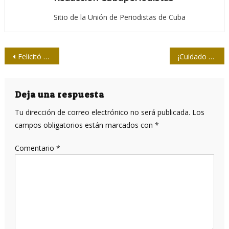
Sitio de la Unión de Periodistas de Cuba
Navegación
Felicitó Díaz-Canel al colectivo del periódico Adelante, de Camagüey
¡Cuidado con el adverbio!
de
entradas
Deja una respuesta
Tu dirección de correo electrónico no será publicada.
Los
campos obligatorios están marcados con
*
Comentario
*