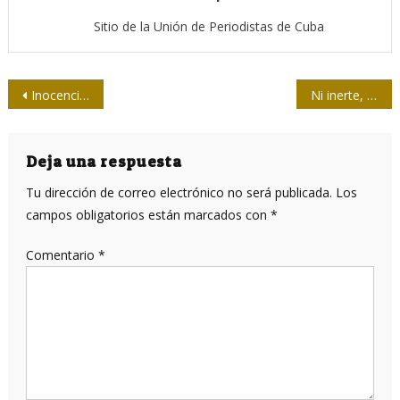
Sitio de la Unión de Periodistas de Cuba
Navegación
Inocencia, hoy viernes 18, en presentación especial para la prensa
Ni inerte, ni insomne
de
entradas
Deja una respuesta
Tu dirección de correo electrónico no será publicada.
Los
campos obligatorios están marcados con
*
Comentario
*