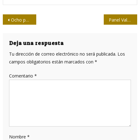
Navegación
Ocho periodistas dicen #YoVotoSí (Vídeo)
Panel Valores y novedades de la constitución del 2019, sesionó en la Upec
de
entradas
Deja una respuesta
Tu dirección de correo electrónico no será publicada.
Los
campos obligatorios están marcados con
*
Comentario
*
Nombre
*