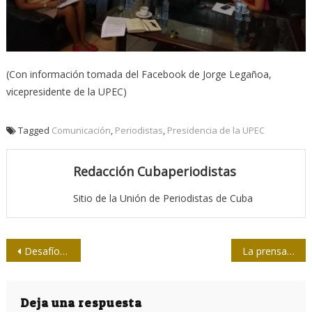
(Con información tomada del Facebook de Jorge Legañoa,
vicepresidente de la UPEC)
Tagged
Comunicación
,
Periodistas
,
Presidencia de la UPEC
Redacción Cubaperiodistas
Sitio de la Unión de Periodistas de Cuba
Navegación
Desafíos del periodismo latinoamericano a debate en Cuba
La prensa impresa en Camagüey: antecedentes de Adelante
de
entradas
Deja una respuesta