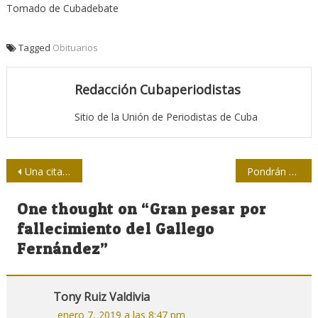
Tomado de Cubadebate
Tagged
Obituarios
Redacción Cubaperiodistas
Sitio de la Unión de Periodistas de Cuba
Navegación
Una cita para promover el diseño auténticamente cubano
Pondrán a la venta tabloide con la nueva Constitución de la República de Cuba
de
One thought on “
Gran pesar por
entradas
fallecimiento del Gallego
Fernández
”
Tony Ruiz Valdivia
enero 7, 2019 a las 8:47 pm