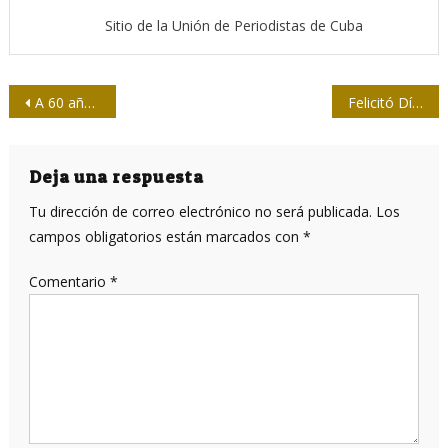
Sitio de la Unión de Periodistas de Cuba
Navegación
A 60 años de la muerte en combate del Jefe del Pelotón Suicida
Felicitó Díaz-Canel al colectivo del periódico Adelante, de Camagüey
de
entradas
Deja una respuesta
Tu dirección de correo electrónico no será publicada.
Los
campos obligatorios están marcados con
*
Comentario
*