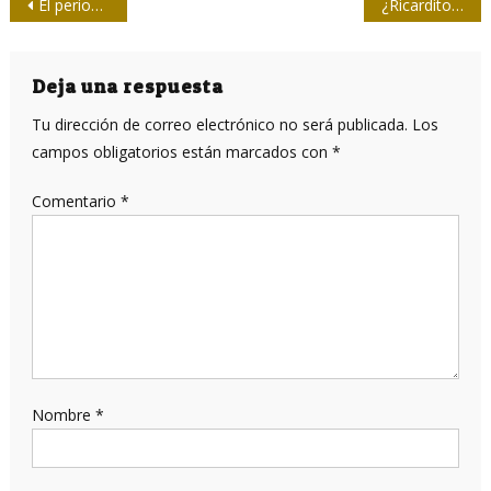
Navegación
El periodismo musical
¿Ricardito…? : ¡Ricardazo!
de
entradas
Deja una respuesta
Tu dirección de correo electrónico no será publicada.
Los
campos obligatorios están marcados con
*
Comentario
*
Nombre
*