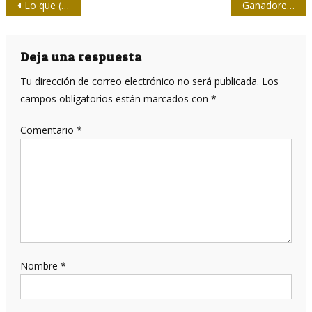
Navegación
Lo que (quizás) no sabías de “Insumisas”, el filme de Fernando Pérez y Laura Cazador
Ganadores del Concurso Nacional de Periodismo Deportivo González Barros
de
entradas
Deja una respuesta
Tu dirección de correo electrónico no será publicada.
Los
campos obligatorios están marcados con
*
Comentario
*
Nombre
*