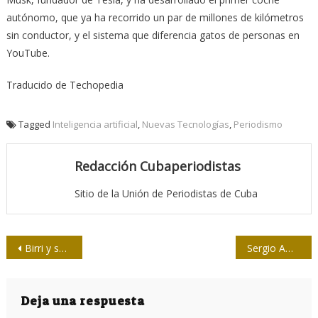
autónomo, que ya ha recorrido un par de millones de kilómetros
sin conductor, y el sistema que diferencia gatos de personas en
YouTube.
Traducido de Techopedia
Tagged
Inteligencia artificial
,
Nuevas Tecnologías
,
Periodismo
Redacción Cubaperiodistas
Sitio de la Unión de Periodistas de Cuba
Navegación
Birri y sus creaturas
Sergio Amadeu: “Bolsonaro destruyó los parámetros de la realidad en Brasil”
de
entradas
Deja una respuesta