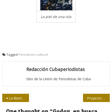
La piel de una isla
Tagged
Periodismo cultural
Redacción Cubaperiodistas
Sitio de la Unión de Periodistas de Cuba
Navegación
La libertad de hacer cine
Proyecto de Ley en Rusia contra noticias falsas
de
One thought on “
Godoy, en busca