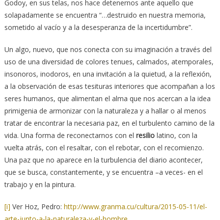
Godoy, en sus telas, nos hace detenernos ante aquello que
solapadamente se encuentra “…destruido en nuestra memoria,
sometido al vacío y a la desesperanza de la incertidumbre”.
Un algo, nuevo, que nos conecta con su imaginación a través del
uso de una diversidad de colores tenues, calmados, atemporales,
insonoros, inodoros, en una invitación a la quietud, a la reflexión,
a la observación de esas tesituras interiores que acompañan a los
seres humanos, que alimentan el alma que nos acercan a la idea
primigenia de armonizar con la naturaleza y a hallar o al menos
tratar de encontrar la necesaria paz, en el turbulento camino de la
vida. Una forma de reconectarnos con el
resilio
latino, con la
vuelta atrás, con el resaltar, con el rebotar, con el recomienzo.
Una paz que no aparece en la turbulencia del diario acontecer,
que se busca, constantemente, y se encuentra –a veces- en el
trabajo y en la pintura.
[i]
Ver Hoz, Pedro:
http://www.granma.cu/cultura/2015-05-11/el-
arte-junto-a-la-naturaleza-y-el-hombre