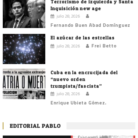
Terrorismo de izquierda y Santa
Inquisición new age
julio 28, 2026
Fernando Buen Abad Domínguez
El azúcar de las estrellas
Frei Betto
julio 28, 2026
Cuba en la encrucijada del
“nuevo orden
trumpista/fascista”
julio 28, 2026
Enrique Ubieta Gómez.
EDITORIAL PABLO