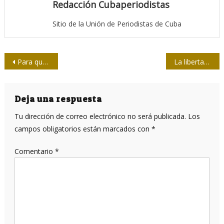
Redacción Cubaperiodistas
Sitio de la Unión de Periodistas de Cuba
Navegación
Para que Pablo viva
La libertad de prensa debe estar en la Constitución, propone diputada
de
entradas
Deja una respuesta
Tu dirección de correo electrónico no será publicada.
Los
campos obligatorios están marcados con
*
Comentario
*