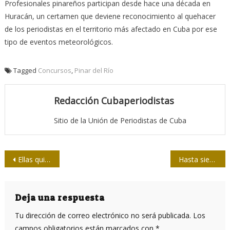
Profesionales pinareños participan desde hace una década en
Huracán, un certamen que deviene reconocimiento al quehacer
de los periodistas en el territorio más afectado en Cuba por ese
tipo de eventos meteorológicos.
Tagged
Concursos
,
Pinar del Río
Redacción Cubaperiodistas
Sitio de la Unión de Periodistas de Cuba
Navegación
Ellas quieren ser periodistas
Hasta siempre, Alí
de
entradas
Deja una respuesta
Tu dirección de correo electrónico no será publicada.
Los
campos obligatorios están marcados con
*