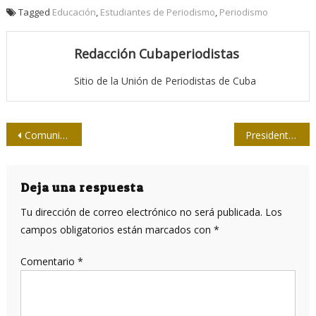
Tagged
Educación
,
Estudiantes de Periodismo
,
Periodismo
Redacción Cubaperiodistas
Sitio de la Unión de Periodistas de Cuba
Navegación
Comunicación en pos de la educación popular ambiental
Presidente del gobierno español realizará visita a Cuba
de
entradas
Deja una respuesta
Tu dirección de correo electrónico no será publicada.
Los
campos obligatorios están marcados con
*
Comentario
*