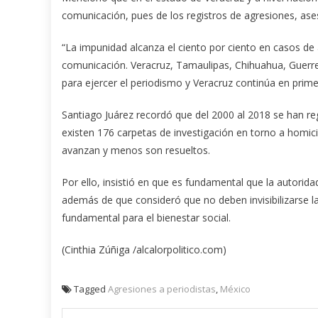
comunicación, pues de los registros de agresiones, ases
“La impunidad alcanza el ciento por ciento en casos d
comunicación. Veracruz, Tamaulipas, Chihuahua, Guerre
para ejercer el periodismo y Veracruz continúa en primer 
Santiago Juárez recordó que del 2000 al 2018 se han reg
existen 176 carpetas de investigación en torno a homic
avanzan y menos son resueltos.
Por ello, insistió en que es fundamental que la autorid
además de que consideró que no deben invisibilizarse l
fundamental para el bienestar social.
(Cinthia Zúñiga /alcalorpolitico.com)
Tagged
Agresiones a periodistas
,
México