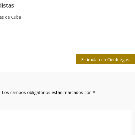
istas
tas de Cuba
Estimulan en Cienfuegos a periodistas que abordan temas económicos
.
Los campos obligatorios están marcados con
*