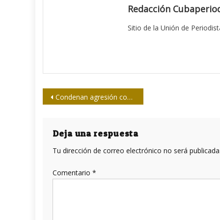
Redacción Cubaperiod
Sitio de la Unión de Periodis
Navegación
Condenan agresión contra periodistas durante protestas en Haití
de
entradas
Deja una respuesta
Tu dirección de correo electrónico no será publicada
Comentario
*