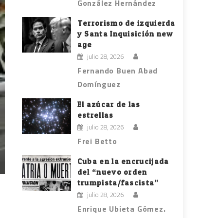
González Hernández
Terrorismo de izquierda
y Santa Inquisición new
age
julio 28, 2026
Fernando Buen Abad
Domínguez
El azúcar de las
estrellas
julio 28, 2026
Frei Betto
Cuba en la encrucijada
del “nuevo orden
trumpista/fascista”
julio 28, 2026
Enrique Ubieta Gómez.